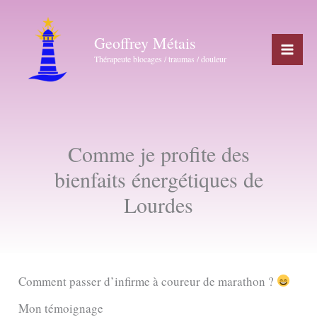
Aller
au
Geoffrey Métais
contenu
Thérapeute blocages / traumas / douleur
Comme je profite des
bienfaits énergétiques de
Lourdes
Comment passer d’infirme à coureur de marathon ?
Mon témoignage